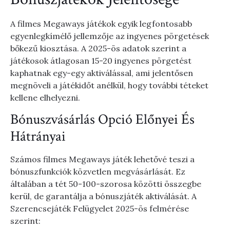
A filmes Megaways játékok egyik legfontosabb
egyenlegkímélő jellemzője az ingyenes pörgetések
bőkezű kiosztása. A 2025-ös adatok szerint a
játékosok átlagosan 15-20 ingyenes pörgetést
kaphatnak egy-egy aktiválással, ami jelentősen
megnöveli a játékidőt anélkül, hogy további téteket
kellene elhelyezni.
Bónuszvásárlás Opció Előnyei És
Hátrányai
Számos filmes Megaways játék lehetővé teszi a
bónuszfunkciók közvetlen megvásárlását. Ez
általában a tét 50-100-szorosa közötti összegbe
kerül, de garantálja a bónuszjáték aktiválását. A
Szerencsejáték Felügyelet 2025-ös felmérése
szerint: