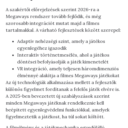
A szakértői előrejelzések szerint 2026-ra a
Megaways rendszer tovább fejlődik, és még
szorosabb integrációt mutat majd a filmes
tartalmakkal. A várható fejlesztések között szerepel:
Adaptív nehézségi szint, amely a játékos
egyenlegéhez igazodik
Interaktív történetmesélés, ahol a játékos
döntései befolyásolják a játék kimenetelét
VR integráció, amely teljesen háromdimenziós
élménnyé alakítja a filmes Megaways játékokat
Az új technológiák alkalmazása mellett a fejlesztők
különös figyelmet fordítanak a felelős játék elvére is.
A 2025-ben bevezetett új szabályozások szerint
minden Megaways játéknak rendelkeznie kell
beépített egyenlegvédelmi funkciókkal, amelyek
figyelmeztetik a játékost, ha túl sokat költött.
A filmélmény és a játékmechanika egyedülálló