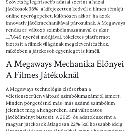
Szövetség legfrissebb adatai szerint a hazai
játékosok 38%-a kifejezetten kedveli a filmes témájú
online nyerőgépeket, különösen akkor, ha azok
innovatív játékmechanikával párosulnak. A Megaways
rendszer, változó szimbólumszámával és akár
117,649 nyerési módjával, tökéletes platformot
biztosít a filmek világának megelevenítéséhez,
miközben a játékosok egyenlegét is kíméli.
A Megaways Mechanika Előnyei
A Filmes Játékoknál
A Megaways technológia elsősorban a
véletlenszerűen változó szimbólumszámról ismert.
Minden pörgetésnél más-más számú szimbólum
jelenhet meg a hengereken, ami változatos
játékélményt biztosít. A 2025-ös adatok szerint a
magyar játékosok átlagosan 22%-kal hosszabb ideig