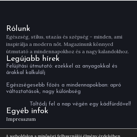
Rólunk
Egészség, stílus, utazás és szépség – minden, ami
inspirálja a modern nőt. Magazinunk könnyed
útmutató a mindennapokhoz és a nagy kalandokhoz.
Legújabb hírek
Felújítási útmutató: ezekkel az anyagokkal és
árakkal kalkulálj
Egészségesebb főzés a mindennapokban: apró
változtatások, nagy különbség
Töltődj fel a nap végén egy kádfürdővel!
Egyéb infok
Impresszum
Általános Szerződési Feltételek
A weboldalon a minőségi felhasználói élmény érdekében