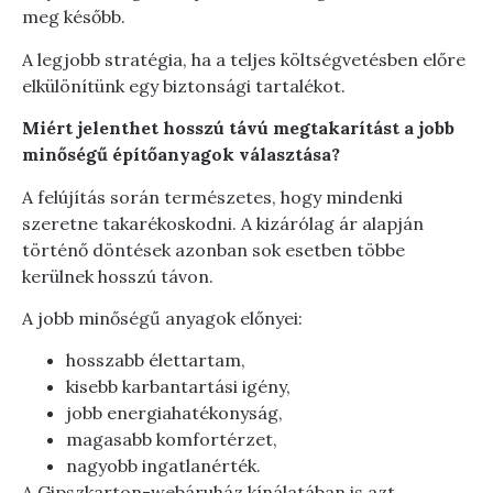
meg később.
A legjobb stratégia, ha a teljes költségvetésben előre
elkülönítünk egy biztonsági tartalékot.
Miért jelenthet hosszú távú megtakarítást a jobb
minőségű építőanyagok választása?
A felújítás során természetes, hogy mindenki
szeretne takarékoskodni. A kizárólag ár alapján
történő döntések azonban sok esetben többe
kerülnek hosszú távon.
A jobb minőségű anyagok előnyei:
hosszabb élettartam,
kisebb karbantartási igény,
jobb energiahatékonyság,
magasabb komfortérzet,
nagyobb ingatlanérték.
A Gipszkarton-webáruház kínálatában is azt