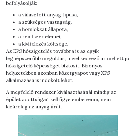
befolyásolják:
a választott anyag típusa,
a szükséges vastagság,
a homlokzat állapota,
a rendszer elemei,
a kivitelezés költsége.
Az EPS hőszigetelés továbbra is az egyik
legnépszerűbb megoldás, mivel kedvező ár mellett jó
hőszigetelő képességet biztosít. Bizonyos
helyzetekben azonban kőzetgyapot vagy XPS
alkalmazása is indokolt lehet.
A megfelelő rendszer kiválasztásánál mindig az
épület adottságait kell figyelembe venni, nem
kizárólag az anyag árát.