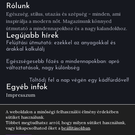
Rólunk
Egészség, stílus, utazás és szépség – minden, ami
inspirálja a modern nőt. Magazinunk könnyed
útmutató a mindennapokhoz és a nagy kalandokhoz.
Legújabb hírek
Felújítási útmutató: ezekkel az anyagokkal és
árakkal kalkulálj
Egészségesebb főzés a mindennapokban: apró
változtatások, nagy különbség
Töltődj fel a nap végén egy kádfürdővel!
Egyéb infok
Impresszum
Általános Szerződési Feltételek
A weboldalon a minőségi felhasználói élmény érdekében
sütiket használunk.
Többet megtudhatsz arról, hogy milyen sütiket használunk,
vagy kikapcsolhatod őket a
beállításokban
.