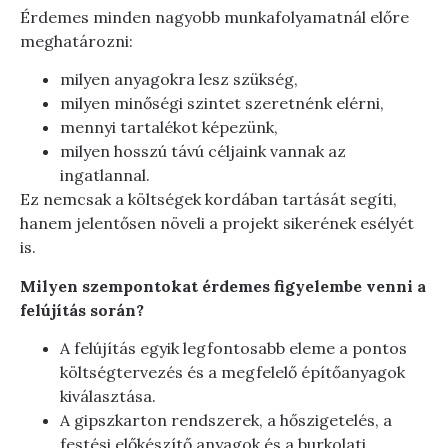
Érdemes minden nagyobb munkafolyamatnál előre
meghatározni:
milyen anyagokra lesz szükség,
milyen minőségi szintet szeretnénk elérni,
mennyi tartalékot képezünk,
milyen hosszú távú céljaink vannak az
ingatlannal.
Ez nemcsak a költségek kordában tartását segíti,
hanem jelentősen növeli a projekt sikerének esélyét
is.
Milyen szempontokat érdemes figyelembe venni a
felújítás során?
A felújítás egyik legfontosabb eleme a pontos
költségtervezés és a megfelelő építőanyagok
kiválasztása.
A gipszkarton rendszerek, a hőszigetelés, a
festési előkészítő anyagok és a burkolati