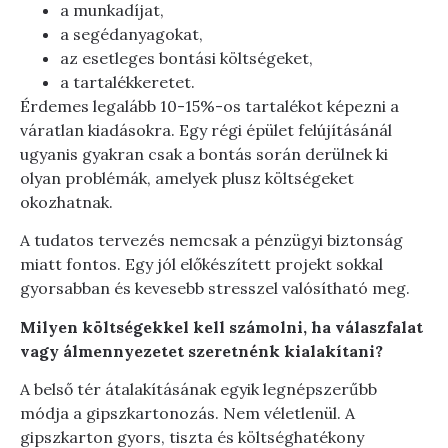
a munkadíjat,
a segédanyagokat,
az esetleges bontási költségeket,
a tartalékkeretet.
Érdemes legalább 10-15%-os tartalékot képezni a
váratlan kiadásokra. Egy régi épület felújításánál
ugyanis gyakran csak a bontás során derülnek ki
olyan problémák, amelyek plusz költségeket
okozhatnak.
A tudatos tervezés nemcsak a pénzügyi biztonság
miatt fontos. Egy jól előkészített projekt sokkal
gyorsabban és kevesebb stresszel valósítható meg.
Milyen költségekkel kell számolni, ha válaszfalat
vagy álmennyezetet szeretnénk kialakítani?
A belső tér átalakításának egyik legnépszerűbb
módja a gipszkartonozás. Nem véletlenül. A
gipszkarton gyors, tiszta és költséghatékony