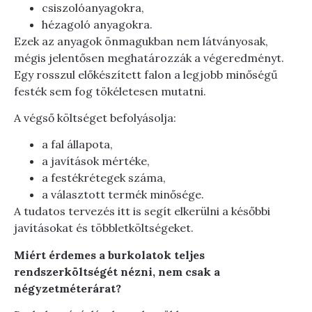
csiszolóanyagokra,
hézagoló anyagokra.
Ezek az anyagok önmagukban nem látványosak,
mégis jelentősen meghatározzák a végeredményt.
Egy rosszul előkészített falon a legjobb minőségű
festék sem fog tökéletesen mutatni.
A végső költséget befolyásolja:
a fal állapota,
a javítások mértéke,
a festékrétegek száma,
a választott termék minősége.
A tudatos tervezés itt is segít elkerülni a későbbi
javításokat és többletköltségeket.
Miért érdemes a burkolatok teljes
rendszerköltségét nézni, nem csak a
négyzetméterárat?