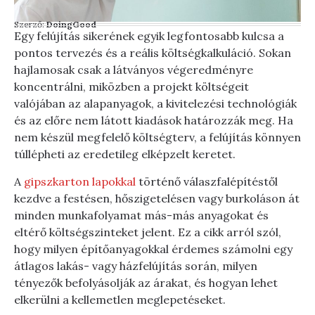
Szerző:
DoingGood
Egy felújítás sikerének egyik legfontosabb kulcsa a
pontos tervezés és a reális költségkalkuláció. Sokan
hajlamosak csak a látványos végeredményre
koncentrálni, miközben a projekt költségeit
valójában az alapanyagok, a kivitelezési technológiák
és az előre nem látott kiadások határozzák meg. Ha
nem készül megfelelő költségterv, a felújítás könnyen
túllépheti az eredetileg elképzelt keretet.
A
gipszkarton lapokkal
történő válaszfalépítéstől
kezdve a festésen, hőszigetelésen vagy burkoláson át
minden munkafolyamat más-más anyagokat és
eltérő költségszinteket jelent. Ez a cikk arról szól,
hogy milyen építőanyagokkal érdemes számolni egy
átlagos lakás- vagy házfelújítás során, milyen
tényezők befolyásolják az árakat, és hogyan lehet
elkerülni a kellemetlen meglepetéseket.