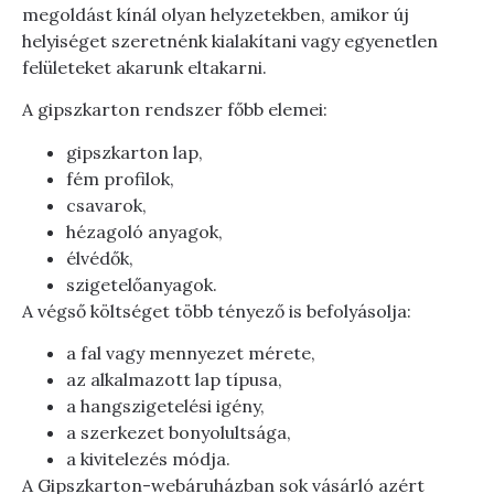
megoldást kínál olyan helyzetekben, amikor új
helyiséget szeretnénk kialakítani vagy egyenetlen
felületeket akarunk eltakarni.
A gipszkarton rendszer főbb elemei:
gipszkarton lap,
fém profilok,
csavarok,
hézagoló anyagok,
élvédők,
szigetelőanyagok.
A végső költséget több tényező is befolyásolja:
a fal vagy mennyezet mérete,
az alkalmazott lap típusa,
a hangszigetelési igény,
a szerkezet bonyolultsága,
a kivitelezés módja.
A Gipszkarton-webáruházban sok vásárló azért