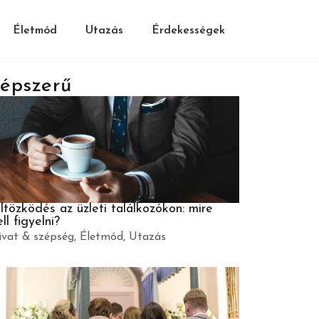
Életmód
Utazás
Érdekességek
épszerű
ltözködés az üzleti találkozókon: mire
ll figyelni?
ivat & szépség
,
Életmód
,
Utazás