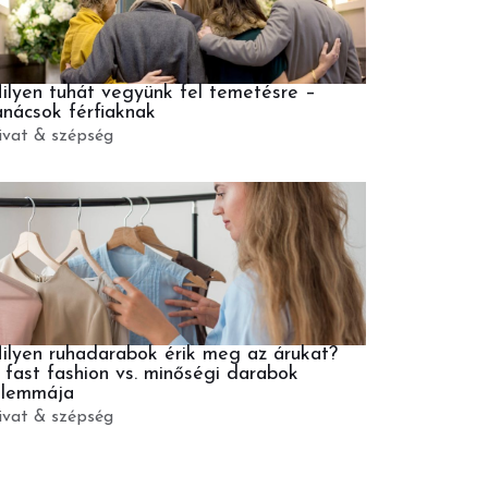
ilyen tuhát vegyünk fel temetésre –
anácsok férfiaknak
ivat & szépség
ilyen ruhadarabok érik meg az árukat?
 fast fashion vs. minőségi darabok
ilemmája
ivat & szépség