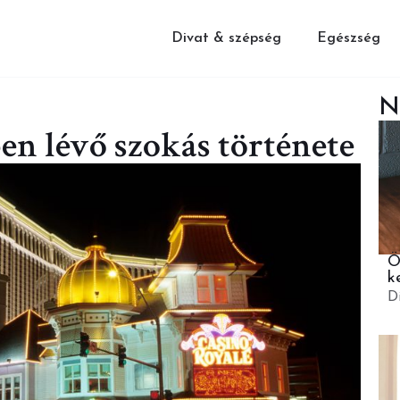
Divat & szépség
Egészség
N
en lévő szokás története
Ö
ke
D