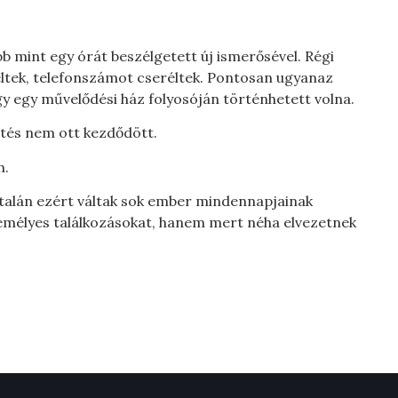
bb mint egy órát beszélgetett új ismerősével. Régi
ltek, telefonszámot cseréltek. Pontosan ugyanaz
y egy művelődési ház folyosóján történhetett volna.
etés nem ott kezdődött.
n.
 talán ezért váltak sok ember mindennapjainak
zemélyes találkozásokat, hanem mert néha elvezetnek