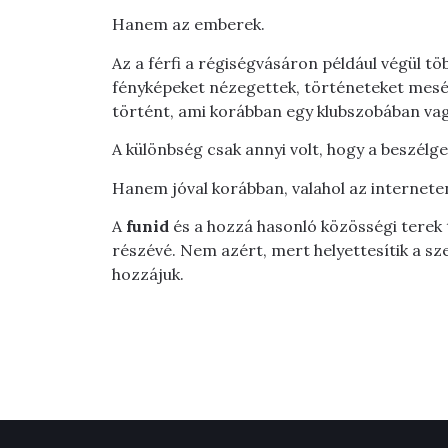
Hanem az emberek.
Az a férfi a régiségvásáron például végül tö
fényképeket nézegettek, történeteket mesé
történt, ami korábban egy klubszobában vag
A különbség csak annyi volt, hogy a beszélg
Hanem jóval korábban, valahol az internete
A
funid
és a hozzá hasonló közösségi terek
részévé. Nem azért, mert helyettesítik a s
hozzájuk.