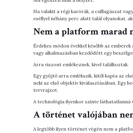
Ha valakit a régi karórák, a csillagászat va
eséllyel néhány perc alatt talál olyanokat, 
Nem a platform marad 
Érdekes módon évekkel később az emberek r
vagy alkalmazásban kezdődött egy beszélge
Arra viszont emlékeznek, kivel találkoztak.
Egy gyűjtő arra emlékszik, kitől kapta az el
neki az első objektív kiválasztásában. Egy h
tervrajzot.
A technológia ilyenkor szinte láthatatlanná v
A történet valójában nem
A legtöbb ilyen történet végén nem a platf