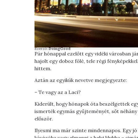
Szerző:
DoingGood
Pár hónappal ezelőtt egy vidéki városban já
hajolt egy doboz fölé, tele régi fényképekk
hittem.
Aztán az egyikük nevetve megjegyezte:
– Te vagy az a Laci?
Kiderült, hogy hónapok óta beszélgettek e
ismerték egymás gyűjteményét, sőt néhány c
először.
Ilyesmi ma már szinte mindennapos. Egy jó 
kávézóba vagy elmenni a helyi klubba – simán