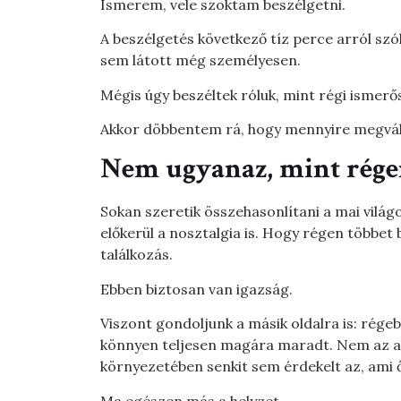
Ismerem, vele szoktam beszélgetni.
A beszélgetés következő tíz perce arról szó
sem látott még személyesen.
Mégis úgy beszéltek róluk, mint régi ismerő
Akkor döbbentem rá, hogy mennyire megvált
Nem ugyanaz, mint régen
Sokan szeretik összehasonlítani a mai világo
előkerül a nosztalgia is. Hogy régen többet
találkozás.
Ebben biztosan van igazság.
Viszont gondoljunk a másik oldalra is: régeb
könnyen teljesen magára maradt. Nem az ak
környezetében senkit sem érdekelt az, ami ő
Ma egészen más a helyzet.