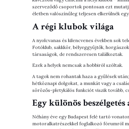
szerveződő csoportok pontosan ezt mutatják
életben valószínűleg teljesen elkerülnék eg
A régi klubok világa
A nyolcvanas és kilencvenes években sok te
Fotóklub, sakkkör, bélyeggyűjtők, horgászok
társaságok, de rendszeresen találkoztak.
Ezek a helyek nemcsak a hobbiról szóltak.
A tagok nem rohantak haza a gyűlések után;
hétköznapi dolgokat, a munkát vagy a csalá
sörözős-pletykálós funkciót viszik tovább, cs
Egy különös beszélgetés
Néhány éve egy Budapest felé tartó vonaton
motoralkatrészekkel foglalkozó fórumról me