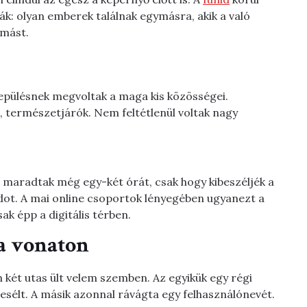
: olyan emberek találnak egymásra, akik a való
ymást.
lepülésnek megvoltak a maga kis közösségei.
, természetjárók. Nem feltétlenül voltak nagy
 maradtak még egy-két órát, csak hogy kibeszéljék a
dot. A mai online csoportok lényegében ugyanezt a
ak épp a digitális térben.
 a vonaton
 két utas ült velem szemben. Az egyikük egy régi
sélt. A másik azonnal rávágta egy felhasználónevét.