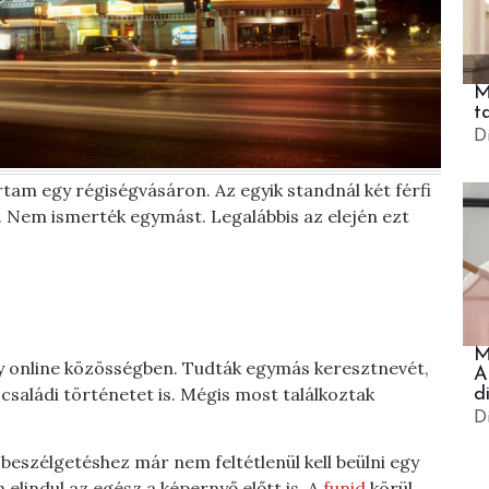
M
t
D
rtam egy régiségvásáron. Az egyik standnál két férfi
el. Nem ismerték egymást. Legalábbis az elején ezt
M
gy online közösségben. Tudták egymás keresztnevét,
A
saládi történetet is. Mégis most találkoztak
d
D
beszélgetéshez már nem feltétlenül kell beülni egy
 elindul az egész a képernyő előtt is. A
funid
körül