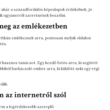
gy akár a századfordulós képeslapok érdekelnek, jó
akik ugyanerről szeretnének beszélni.
meg az emlékezetben
itkán emlékeznek arra, pontosan melyik oldalon
tés.
ső hasznos tanácsot. Egy kezdő fotós arra, ki segített
obbiból barkácsoló ember arra, ki küldött neki egy régi
álik.
 az internetről szól
orm a legérdekesebb szereplő.