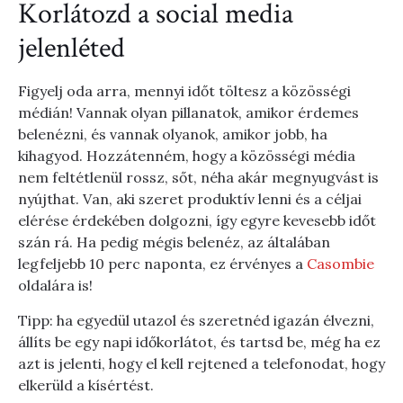
Korlátozd a social media
jelenléted
Figyelj oda arra, mennyi időt töltesz a közösségi
médián! Vannak olyan pillanatok, amikor érdemes
belenézni, és vannak olyanok, amikor jobb, ha
kihagyod. Hozzátenném, hogy a közösségi média
nem feltétlenül rossz, sőt, néha akár megnyugvást is
nyújthat. Van, aki szeret produktív lenni és a céljai
elérése érdekében dolgozni, így egyre kevesebb időt
szán rá. Ha pedig mégis belenéz, az általában
legfeljebb 10 perc naponta, ez érvényes a
Casombie
oldalára is!
Tipp: ha egyedül utazol és szeretnéd igazán élvezni,
állíts be egy napi időkorlátot, és tartsd be, még ha ez
azt is jelenti, hogy el kell rejtened a telefonodat, hogy
elkerüld a kísértést.