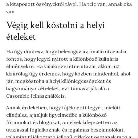
a kitaposott ösvényektől távol. Ha tele van, annak oka
van.
Végig kell kóstolni a helyi
ételeket
Ha úgy döntesz, hogy belevágsz az önálló utazásba,
fontos, hogy legyél nyitott a különböző kulináris
élményekre. Ha valaki szeretne utazni, akkor azt
kizárólag úgy érdemes, hogy közben mindenhol, ahol
jár, megkóstolja a helyi különlegességeket és
hagyományos ételeket, ezt támasztják alá a
Casombie felhasználók is.
Annak érdekében, hogy tájékozott legyél, mielőtt
elindulsz, ajánljuk figyelmedbe a különböző
fórumokat és blogokat, amelyek kifejezetten az
utazással foglalkoznak, és izgalmas beszámolókat,
valamint tájékoztató jellegű cikkeket osztanak meg a