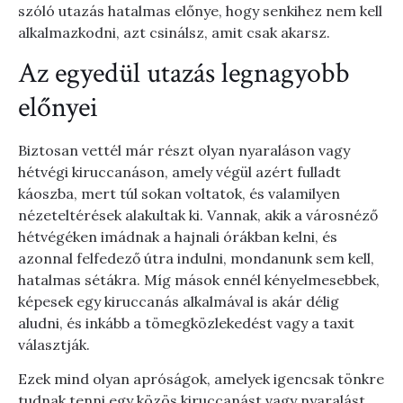
szóló utazás hatalmas előnye, hogy senkihez nem kell
alkalmazkodni, azt csinálsz, amit csak akarsz.
Az egyedül utazás legnagyobb
előnyei
Biztosan vettél már részt olyan nyaraláson vagy
hétvégi kiruccanáson, amely végül azért fulladt
káoszba, mert túl sokan voltatok, és valamilyen
nézeteltérések alakultak ki. Vannak, akik a városnéző
hétvégéken imádnak a hajnali órákban kelni, és
azonnal felfedező útra indulni, mondanunk sem kell,
hatalmas sétákra. Míg mások ennél kényelmesebbek,
képesek egy kiruccanás alkalmával is akár délig
aludni, és inkább a tömegközlekedést vagy a taxit
választják.
Ezek mind olyan apróságok, amelyek igencsak tönkre
tudnak tenni egy közös kiruccanást vagy nyaralást,