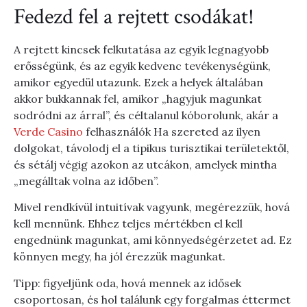
Fedezd fel a rejtett csodákat!
A rejtett kincsek felkutatása az egyik legnagyobb
erősségünk, és az egyik kedvenc tevékenységünk,
amikor egyedül utazunk. Ezek a helyek általában
akkor bukkannak fel, amikor „hagyjuk magunkat
sodródni az árral”, és céltalanul kóborolunk, akár a
Verde Casino
felhasználók Ha szereted az ilyen
dolgokat, távolodj el a tipikus turisztikai területektől,
és sétálj végig azokon az utcákon, amelyek mintha
„megálltak volna az időben”.
Mivel rendkívül intuitívak vagyunk, megérezzük, hová
kell mennünk. Ehhez teljes mértékben el kell
engednünk magunkat, ami könnyedségérzetet ad. Ez
könnyen megy, ha jól érezzük magunkat.
Tipp: figyeljünk oda, hová mennek az idősek
csoportosan, és hol találunk egy forgalmas éttermet