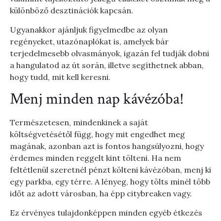
különböző desztinációk kapcsán.
Ugyanakkor ajánljuk figyelmedbe az olyan
regényeket, utazónaplókat is, amelyek bár
terjedelmesebb olvasmányok, igazán fel tudják dobni
a hangulatod az út során, illetve segíthetnek abban,
hogy tudd, mit kell keresni.
Menj minden nap kávézóba!
Természetesen, mindenkinek a saját
költségvetésétől függ, hogy mit engedhet meg
magának, azonban azt is fontos hangsúlyozni, hogy
érdemes minden reggelt kint tölteni. Ha nem
feltétlenül szeretnél pénzt költeni kávézóban, menj ki
egy parkba, egy térre. A lényeg, hogy tölts minél több
időt az adott városban, ha épp citybreaken vagy.
Ez érvényes tulajdonképpen minden egyéb étkezés