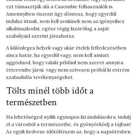
ezt támasztják alá a Casombie felhasználók is.
Amennyiben viszont úgy döntesz, hogy egyedül
indulsz útnak, nem kell senkinek nem az igényeihez
alkalmazkodni, egész végig kizárólag a saját
szabályaid szerint játszhatsz.
A különleges helyek vagy akár ételek felfedezésében
sincs határ, ha egyedül vagy, nem kell amiatt
aggódnod, hogy valaki például nem szeret annyira
étterembe járni, vagy nem szívesen próbál ki extrém
szabadidős tevékenységeket.
Tölts minél több időt a
természetben
Ha lehetőséged nyílik egynapos kirándulásokra, indulj
el a városból a természetbe, és gyönyörködj a tájban!
Az egyik kedvenc időtöltésem az, hogy a napsütésben