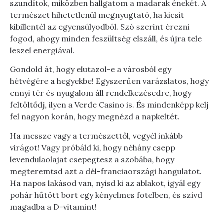
szundítok, miközben hallgatom a madarak énekét. A
természet hihetetlenül megnyugtató, ha kicsit
kibillentél az egyensúlyodból. Szó szerint érezni
fogod, ahogy minden feszültség elszáll, és újra tele
leszel energiával.
Gondold át, hogy elutazol-e a városból egy
hétvégére a hegyekbe! Egyszerűen varázslatos, hogy
ennyi tér és nyugalom áll rendelkezésedre, hogy
feltöltődj, ilyen a Verde Casino is. És mindenképp kelj
fel nagyon korán, hogy megnézd a napkeltét.
Ha messze vagy a természettől, vegyél inkább
virágot! Vagy próbáld ki, hogy néhány csepp
levendulaolajat csepegtesz a szobába, hogy
megteremtsd azt a dél-franciaországi hangulatot.
Ha napos lakásod van, nyisd ki az ablakot, igyál egy
pohár hűtött bort egy kényelmes fotelben, és szívd
magadba a D-vitamint!