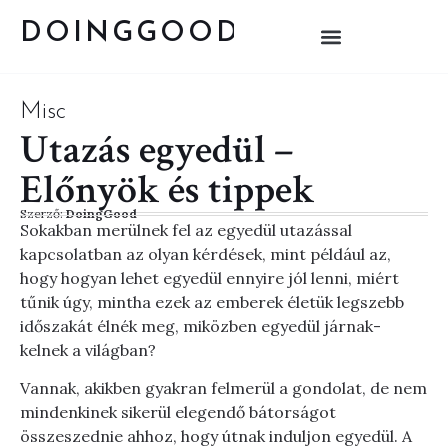
DOINGGOOD
Misc
Utazás egyedül –
Előnyök és tippek
Szerző:
DoingGood
Sokakban merülnek fel az egyedül utazással
kapcsolatban az olyan kérdések, mint például az,
hogy hogyan lehet egyedül ennyire jól lenni, miért
tűnik úgy, mintha ezek az emberek életük legszebb
időszakát élnék meg, miközben egyedül járnak-
kelnek a világban?
Vannak, akikben gyakran felmerül a gondolat, de nem
mindenkinek sikerül elegendő bátorságot
összeszednie ahhoz, hogy útnak induljon egyedül. A