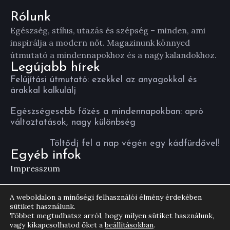
Rólunk
Egészség, stílus, utazás és szépség – minden, ami
inspirálja a modern nőt. Magazinunk könnyed
útmutató a mindennapokhoz és a nagy kalandokhoz.
Legújabb hírek
Felújítási útmutató: ezekkel az anyagokkal és
árakkal kalkulálj
Egészségesebb főzés a mindennapokban: apró
változtatások, nagy különbség
Töltődj fel a nap végén egy kádfürdővel!
Egyéb infok
Impresszum
Általános Szerződési Feltételek
A weboldalon a minőségi felhasználói élmény érdekében
sütiket használunk.
Többet megtudhatsz arról, hogy milyen sütiket használunk,
vagy kikapcsolhatod őket a
beállításokban
.