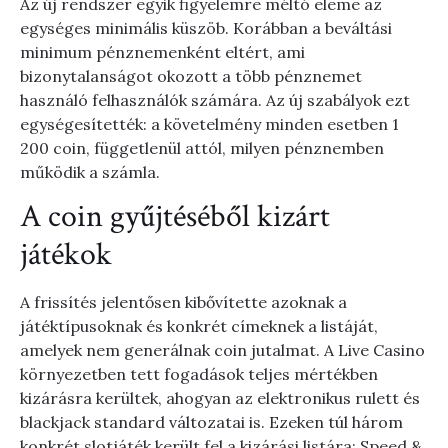
Az új rendszer egyik figyelemre méltó eleme az
egységes minimális küszöb. Korábban a beváltási
minimum pénznemenként eltért, ami
bizonytalanságot okozott a több pénznemet
használó felhasználók számára. Az új szabályok ezt
egységesítették: a követelmény minden esetben 1
200 coin, függetlenül attól, milyen pénznemben
működik a számla.
A coin gyűjtéséből kizárt
játékok
A frissítés jelentősen kibővítette azoknak a
játéktípusoknak és konkrét címeknek a listáját,
amelyek nem generálnak coin jutalmat. A Live Casino
környezetben tett fogadások teljes mértékben
kizárásra kerültek, ahogyan az elektronikus rulett és
blackjack standard változatai is. Ezeken túl három
konkrét slotjáték került fel a kizárási listára: Speed &