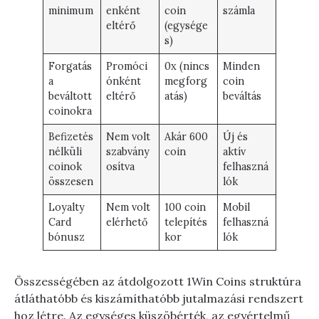
minimum
enként
coin
számla
eltérő
(egysége
s)
Forgatás
Promóci
0x (nincs
Minden
a
ónként
megforg
coin
beváltott
eltérő
atás)
beváltás
coinokra
Befizetés
Nem volt
Akár 600
Új és
nélküli
szabvány
coin
aktív
coinok
osítva
felhaszná
összesen
lók
Loyalty
Nem volt
100 coin
Mobil
Card
elérhető
telepítés
felhaszná
bónusz
kor
lók
Összességében az átdolgozott 1Win Coins struktúra
átláthatóbb és kiszámíthatóbb jutalmazási rendszert
hoz létre. Az egységes küszöbérték, az egyértelmű