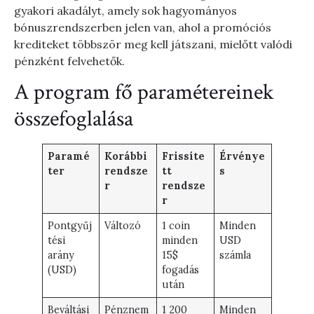
gyakori akadályt, amely sok hagyományos
bónuszrendszerben jelen van, ahol a promóciós
krediteket többször meg kell játszani, mielőtt valódi
pénzként felvehetők.
A program fő paramétereinek
összefoglalása
Paramé
Korábbi
Frissíte
Érvénye
ter
rendsze
tt
s
r
rendsze
r
Pontgyűj
Változó
1 coin
Minden
tési
minden
USD
arány
15$
számla
(USD)
fogadás
után
Beváltási
Pénznem
1 200
Minden