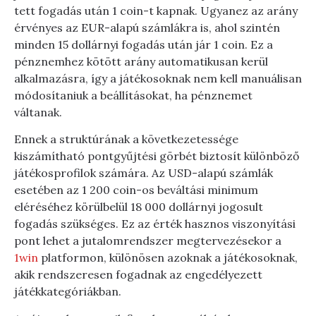
tett fogadás után 1 coin-t kapnak. Ugyanez az arány
érvényes az EUR-alapú számlákra is, ahol szintén
minden 15 dollárnyi fogadás után jár 1 coin. Ez a
pénznemhez kötött arány automatikusan kerül
alkalmazásra, így a játékosoknak nem kell manuálisan
módosítaniuk a beállításokat, ha pénznemet
váltanak.
Ennek a struktúrának a következetessége
kiszámítható pontgyűjtési görbét biztosít különböző
játékosprofilok számára. Az USD-alapú számlák
esetében az 1 200 coin-os beváltási minimum
eléréséhez körülbelül 18 000 dollárnyi jogosult
fogadás szükséges. Ez az érték hasznos viszonyítási
pont lehet a jutalomrendszer megtervezésekor a
1win
platformon, különösen azoknak a játékosoknak,
akik rendszeresen fogadnak az engedélyezett
játékkategóriákban.