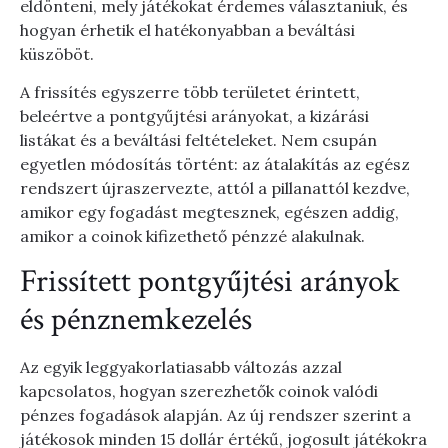
eldönteni, mely játékokat érdemes választaniuk, és
hogyan érhetik el hatékonyabban a beváltási
küszöböt.
A frissítés egyszerre több területet érintett,
beleértve a pontgyűjtési arányokat, a kizárási
listákat és a beváltási feltételeket. Nem csupán
egyetlen módosítás történt: az átalakítás az egész
rendszert újraszervezte, attól a pillanattól kezdve,
amikor egy fogadást megtesznek, egészen addig,
amikor a coinok kifizethető pénzzé alakulnak.
Frissített pontgyűjtési arányok
és pénznemkezelés
Az egyik leggyakorlatiasabb változás azzal
kapcsolatos, hogyan szerezhetők coinok valódi
pénzes fogadások alapján. Az új rendszer szerint a
játékosok minden 15 dollár értékű, jogosult játékokra