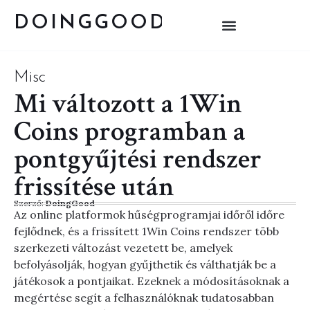
DOINGGOOD
Misc
Mi változott a 1Win
Coins programban a
pontgyűjtési rendszer
frissítése után
Szerző:
DoingGood
Az online platformok hűségprogramjai időről időre
fejlődnek, és a frissített 1Win Coins rendszer több
szerkezeti változást vezetett be, amelyek
befolyásolják, hogyan gyűjthetik és válthatják be a
játékosok a pontjaikat. Ezeknek a módosításoknak a
megértése segít a felhasználóknak tudatosabban