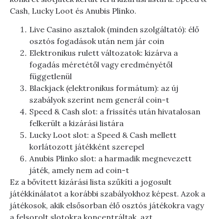
Cash, Lucky Loot és Anubis Plinko.
Live Casino asztalok (minden szolgáltató): élő
osztós fogadások után nem jár coin
Elektronikus rulett változatok: kizárva a
fogadás méretétől vagy eredményétől
függetlenül
Blackjack (elektronikus formátum): az új
szabályok szerint nem generál coin-t
Speed & Cash slot: a frissítés után hivatalosan
felkerült a kizárási listára
Lucky Loot slot: a Speed & Cash mellett
korlátozott játékként szerepel
Anubis Plinko slot: a harmadik megnevezett
játék, amely nem ad coin-t
Ez a bővített kizárási lista szűkíti a jogosult
játékkínálatot a korábbi szabályokhoz képest. Azok a
játékosok, akik elsősorban élő osztós játékokra vagy
a felsorolt slotokra koncentráltak, azt