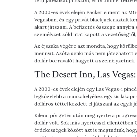
tétű játékokat játsszon, és örömmel tette e
A 2000-es évek elején Packer elment az MG
Vegasban, és egy privát blackjack asztalt ké
akart játszani. A befizetés összege annyira 
személyzet zöld utat kapott a vezetőségtől,
Az éjszaka végére azt mondta, hogy körülbelü
mennyit. Azóta senki más nem játszhatott e
dollár borravalót hagyott a személyzetnek.
The Desert Inn, Las Vegas: 
A 2000-es évek elején egy Las Vegas-i pincé
legközelebb a munkahelyéhez egy kis kikapc
dolláros téttel kezdett el játszani az egyik 
Kilenc pörgetés után megnyerte a progresszí
dollár volt. Sok más nyertessel ellentétbe
érdekességek között azt is megtudtuk, hogy