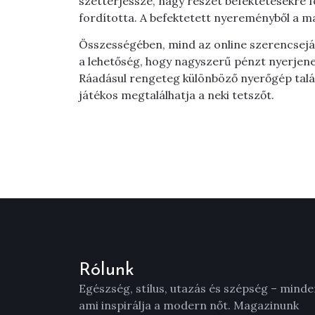
szétterjessze, nagy részét befektetésekre f
fordította. A befektetett nyereményből a m
Összességében, mind az online szerencsejá
a lehetőség, hogy nagyszerű pénzt nyerjene
Ráadásul rengeteg különböző nyerőgép talá
játékos megtalálhatja a neki tetszőt.
Rólunk
Egészség, stílus, utazás és szépség – minde
ami inspirálja a modern nőt. Magazinunk