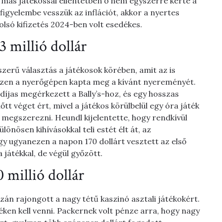
más játékossal ellentétben ő nem egyszerre kérte a
igyelembe vesszük az inflációt, akkor a nyertes
utolsó kifizetés 2024-ben volt esedékes.
3 millió dollár
erű választás a játékosok körében, amit az is
s ezen a nyerőgépen kapta meg a kívánt nyereményét.
íjas megérkezett a Bally’s-hoz, és egy hosszas
tt véget ért, mivel a játékos körülbelül egy óra játék
 megszerezni. Heundl kijelentette, hogy rendkívül
lönösen kihívásokkal teli estét élt át, az
gy ugyanezen a napon 170 dollárt vesztett az első
 játékkal, de végül győzött.
millió dollár
zán rajongott a nagy tétű kaszinó asztali játékokért.
éken kell venni. Packernek volt pénze arra, hogy nagy