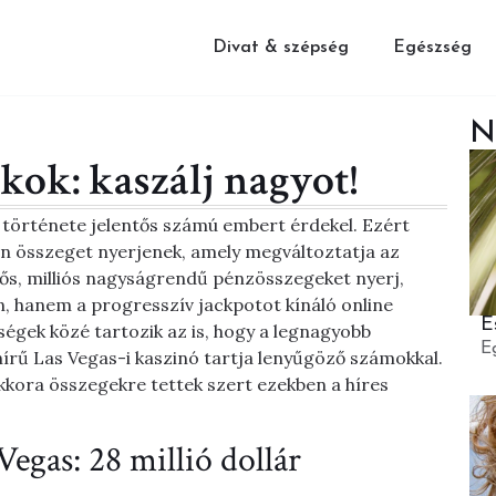
Divat & szépség
Egészség
N
kok: kaszálj nagyot!
története jelentős számú embert érdekel. Ezért
an összeget nyerjenek, amely megváltoztatja az
entős, milliós nagyságrendű pénzösszegeket nyerj,
, hanem a progresszív jackpotot kínáló online
E
égek közé tartozik az is, hogy a legnagyobb
E
hírű Las Vegas-i kaszinó tartja lenyűgöző számokkal.
ekkora összegekre tettek szert ezekben a híres
Vegas: 28 millió dollár