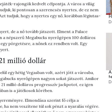
játék-rajongók kedvelt célpontja. A város a világ
udjuk, ki pontosan a szerencsés nyertes, de ez nem
zt tudjuk, hogy a nyertes egy nő, korábban légiutas-
H
D
ert, de a nő tovább játszott. Elment a Palace
on a népszerű Megabucks nyerőgépen 100 dolláros
 egy pörgetésre, a nőnek ez rendben volt. Egy
yert.
21 millió dollár
A
elül egy hétig Vegasban volt, azért jött a városba,
t
Megabucks nyerőgépen nagyon sokat játszott. Amikor
D
 21 millió dolláros progresszív jackpotot, ez igen
ában is a játékosok körében.
yereményre. Elmondása szerint fő célja a
e, ha nem veszítene túl sok pénzt a nyaralás végére.