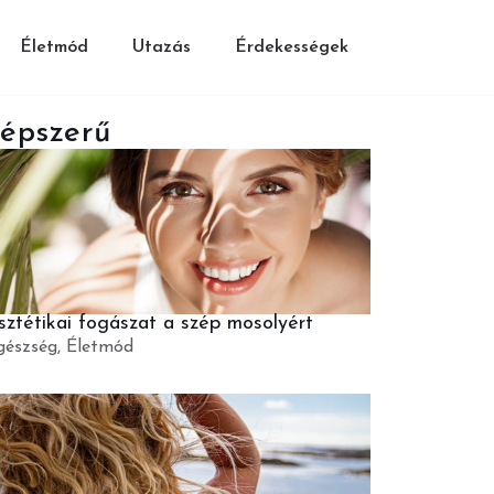
Életmód
Utazás
Érdekességek
épszerű
sztétikai fogászat a szép mosolyért
gészség
,
Életmód