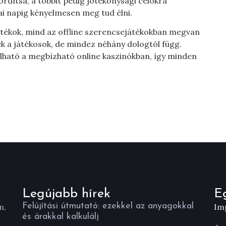
ordítsa, a többit pedig jótékonysági célokra
ai napig kényelmesen meg tud élni.
tékok, mind az offline szerencsejátékokban megvan
k a játékosok, de mindez néhány dologtól függ.
lható a megbízható online kaszinókban, így minden
Legújabb hírek
E
Felújítási útmutató: ezekkel az anyagokkal
n,
Im
és árakkal kalkulálj