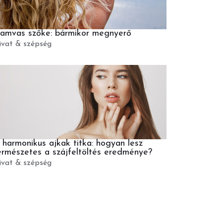
amvas szőke: bármikor megnyerő
ivat & szépség
 harmonikus ajkak titka: hogyan lesz
ermészetes a szájfeltöltés eredménye?
ivat & szépség