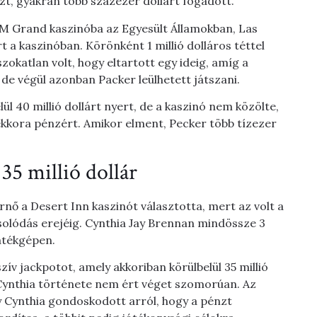
zt, gyakran több százezer dollárt fogadott.
M Grand kaszinóba az Egyesült Államokban, Las
rt a kaszinóban. Körönként 1 millió dolláros téttel
szokatlan volt, hogy eltartott egy ideig, amíg a
 de végül azonban Packer leülhetett játszani.
l 40 millió dollárt nyert, de a kaszinó nem közölte,
kkora pénzért. Amikor elment, Pecker több tízezer
35 millió dollár
rnő a Desert Inn kaszinót választotta, mert az volt a
solódás erejéig. Cynthia Jay Brennan mindössze 3
játékgépen.
v jackpotot, amely akkoriban körülbelül 35 millió
n Cynthia története nem ért véget szomorúan. Az
 Cynthia gondoskodott arról, hogy a pénzt