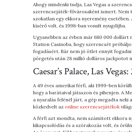
Ahogy mindenki tudja, Las Vegas a szerencse
szerencsejáték-fővárosaként ismert. Nem t
szokatlan egy ekkora nyeremény esetében. A
kísérő volt, és 1998-ban vonult nyugdíjba.
Ugyanebben az évben már 680 000 dollárt ny
Station Casinoba, hogy szerencsét próbálj
fogadásért. Bár nem jó ötlet ennyit fogadni
pörgetés után 28 millió dolláros jackpotot n
Caesar’s Palace, Las Vegas: 
A 49 éves amerikai férfi, aki 1999-ben körülb
hogy a barátaival játsszon és pihenjen. A 
a nyaralás felénél járt, a gép megadta neki a
közkedvelt az
online szerencsejátékok
világ
A férfi azt mondta, nem számított ekkora n
kikapcsolódás és a szórakozás volt, és örüln