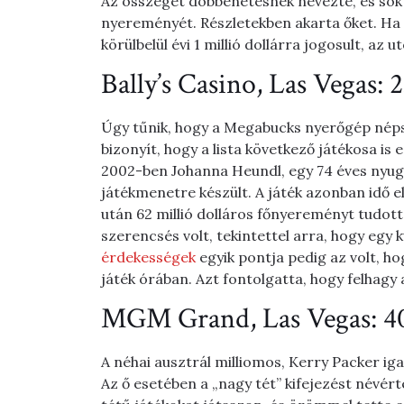
Az összeget döbbenetesnek nevezte, és sok 
nyereményét. Részletekben akarta őket. Ha f
körülbelül évi 1 millió dollárra jogosult, az 
Bally’s Casino, Las Vegas: 2
Úgy tűnik, hogy a Megabucks nyerőgép népsz
bizonyít, hogy a lista következő játékosa i
2002-ben Johanna Heundl, egy 74 éves nyugd
játékmenetre készült. A játék azonban idő elő
után 62 millió dolláros főnyereményt tudott
szerencsés volt, tekintettel arra, hogy egy kü
érdekességek
egyik pontja pedig az volt, ho
játék órában. Azt fontolgatta, hogy felhagy a
MGM Grand, Las Vegas: 40 
A néhai ausztrál milliomos, Kerry Packer iga
Az ő esetében a „nagy tét” kifejezést névért