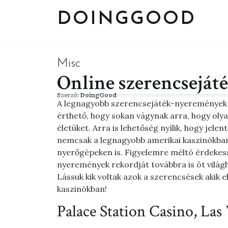
DOINGGOOD
Misc
Online szerencsejáté
Szerző:
DoingGood
A legnagyobb szerencsejáték-nyeremények 
érthető, hogy sokan vágynak arra, hogy oly
életüket. Arra is lehetőség nyílik, hogy jel
nemcsak a legnagyobb amerikai kaszinókban
nyerőgépeken is. Figyelemre méltó érdekess
nyeremények rekordját továbbra is öt világ
Lássuk kik voltak azok a szerencsések akik 
kaszinókban!
Palace Station Casino, Las 